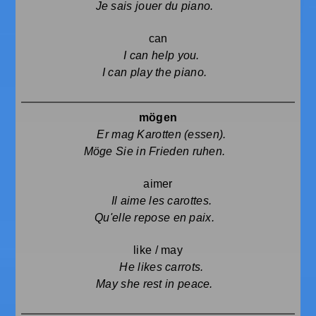
Je sais jouer du piano.
can
I can help you.
I can play the piano.
mögen
Er mag Karotten (essen).
Möge Sie in Frieden ruhen.
aimer
Il aime les carottes.
Qu'elle repose en paix.
like / may
He likes carrots.
May she rest in peace.