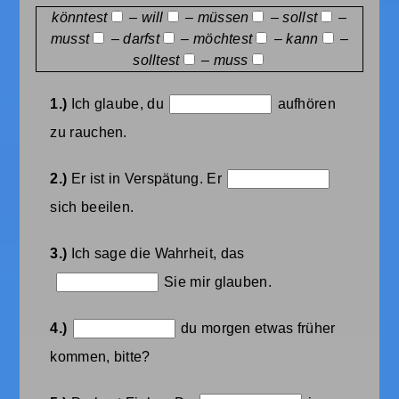
könntest
– will
– müssen
– sollst
–
musst
– darfst
– möchtest
– kann
–
solltest
– muss
1.)
Ich glaube, du
aufhören
zu rauchen.
2.)
Er ist in Verspätung. Er
sich beeilen.
3.)
Ich sage die Wahrheit, das
Sie mir glauben.
4.)
du morgen etwas früher
kommen, bitte?